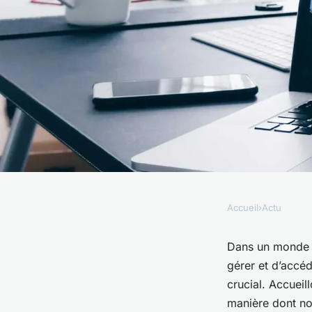
Accueil
›
Actu
ACTU
Introduction au clo
Dans un monde o
gérer et d’accé
stockage de données
crucial. Accueil
manière dont no