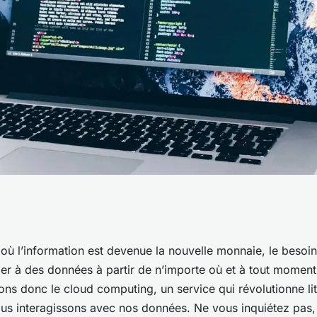
ud computing :
ù l’information est devenue la nouvelle monnaie, le besoin
der à des données à partir de n’importe où et à tout momen
 en ligne.
lons donc le
cloud computing
, un service qui révolutionne li
us interagissons avec nos données. Ne vous inquiétez pas,