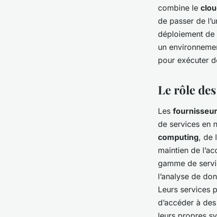
combine le
clou
de passer de l’u
déploiement de 
un environnement
pour exécuter d
Le rôle de
Les
fournisseu
de services en 
computing
, de 
maintien de l’ac
gamme de servi
l’analyse de don
Leurs services p
d’accéder à de
leurs propres sy