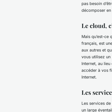
pas besoin d’êt
françoise
•
7 mars 2024
•
6 min de lecture
décomposer en t
Le cloud, c
Mais qu’est-ce 
français, est un
aux autres et q
vous utilisez un
Internet, au lie
accéder à vos fi
Internet.
Les servic
Les services de
un large éventa