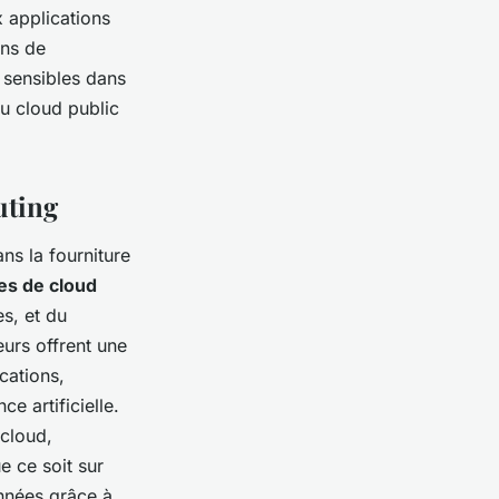
 applications
ons de
 sensibles dans
du cloud public
uting
ns la fourniture
es de cloud
es, et du
eurs offrent une
ications,
e artificielle.
 cloud,
e ce soit sur
onnées grâce à