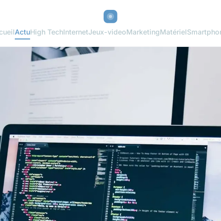
cueil
Actu
High Tech
Internet
Jeux-video
Marketing
Matériel
Smartpho