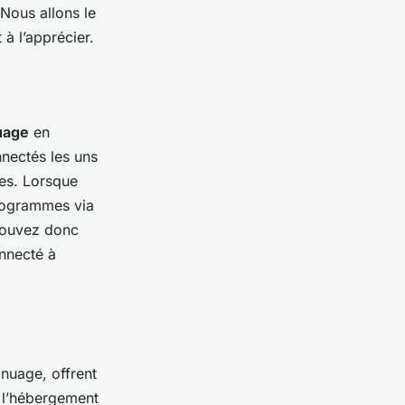
Nous allons le
à l’apprécier.
uage
en
nnectés les uns
es. Lorsque
rogrammes via
 pouvez donc
onnecté à
n
nuage
, offrent
à l’hébergement