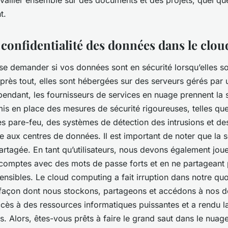
ailler ensemble sur des documents et des projets, quel que 
t.
 confidentialité des données dans le clou
e se demander si vos données sont en sécurité lorsqu’elles s
Après tout, elles sont hébergées sur des serveurs gérés par
pendant, les fournisseurs de services en
nuage
prennent la s
 mis en place des mesures de sécurité rigoureuses, telles qu
s pare-feu, des systèmes de détection des intrusions et de
 aux centres de données. Il est important de noter que la s
artagée. En tant qu’utilisateurs, nous devons également joue
comptes avec des mots de passe forts et en ne partageant
ensibles. Le cloud computing a fait irruption dans notre quo
 façon dont nous stockons, partageons et accédons à nos do
ccès à des ressources informatiques puissantes et a rendu l
s. Alors, êtes-vous prêts à faire le grand saut dans le
nuag