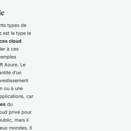
de
ents types de
c
est le type le
ces cloud
der à ces
exemples
t Azure. Le
ntité d’un
nvestissement
on ou à une
pplications, car
ées
du
loud privé pour
ublic, mais il
 deux mondes. Il