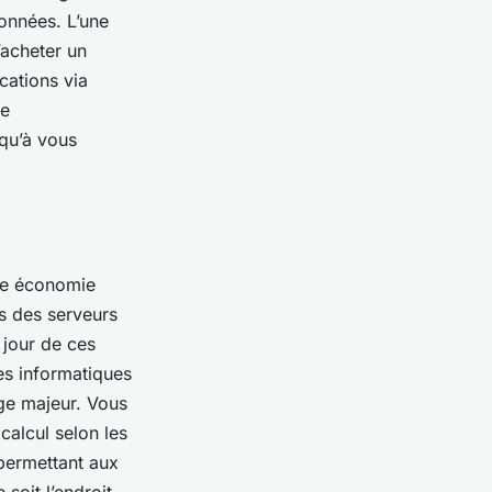
données. L’une
’acheter un
cations via
de
 qu’à vous
une économie
ns des serveurs
 jour de ces
es informatiques
age majeur. Vous
alcul selon les
 permettant aux