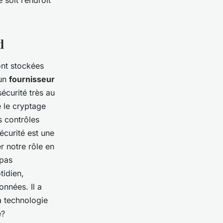
soit l’endroit
d
ont stockées
 un
fournisseur
écurité très au
e le cryptage
s contrôles
écurité est une
r notre rôle en
 pas
tidien,
nnées. Il a
a technologie
e
?