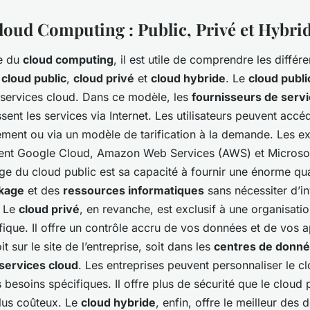
loud Computing : Public, Privé et Hybri
e du
cloud computing
, il est utile de comprendre les différ
:
cloud public
,
cloud privé
et
cloud hybride
. Le
cloud publi
 services cloud. Dans ce modèle, les
fournisseurs de servi
ssent les services via Internet. Les utilisateurs peuvent accé
tement ou via un modèle de tarification à la demande. Les 
uent Google Cloud, Amazon Web Services (AWS) et Microsof
ge du cloud public est sa capacité à fournir une énorme qua
ckage
et des
ressources informatiques
sans nécessiter d’i
. Le
cloud privé
, en revanche, est exclusif à une organisati
fique. Il offre un contrôle accru de vos données et de vos a
it sur le site de l’entreprise, soit dans les
centres de donn
services cloud
. Les entreprises peuvent personnaliser le c
 besoins spécifiques. Il offre plus de sécurité que le cloud p
lus coûteux. Le
cloud hybride
, enfin, offre le meilleur des