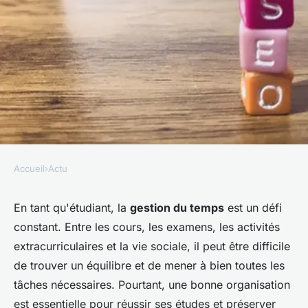
Accueil
›
Actu
ACTU
Quelles sont les astuces pour
En tant qu'étudiant, la
gestion du temps
est un défi
constant. Entre les cours, les examens, les activités
mieux gérer son temps en tant
extracurriculaires et la vie sociale, il peut être difficile
qu'étudiant ?
de trouver un équilibre et de mener à bien toutes les
tâches nécessaires. Pourtant, une bonne organisation
françoise
•
2 juin 2023
•
6 min de lecture
est essentielle pour réussir ses études et préserver