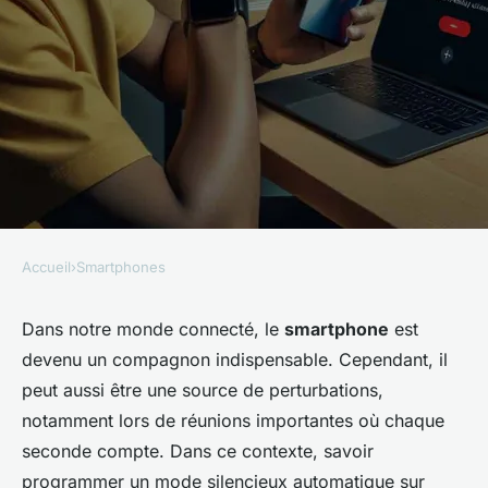
Accueil
›
Smartphones
SMARTPHONES
Comment programmer un
Dans notre monde connecté, le
smartphone
est
devenu un compagnon indispensable. Cependant, il
mode silencieux automatique
peut aussi être une source de perturbations,
pendant les réunions sur un
notamment lors de réunions importantes où chaque
OnePlus 8 Pro?
seconde compte. Dans ce contexte, savoir
programmer un mode silencieux automatique sur