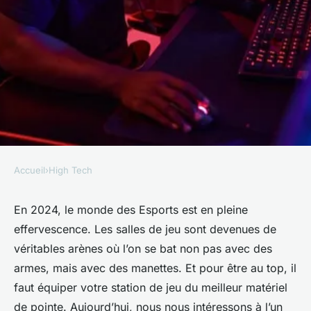
Accueil
›
High Tech
HIGH TECH
Top 3 des moniteurs de jeu
En 2024, le monde des Esports est en pleine
effervescence. Les salles de jeu sont devenues de
Alienware de 2024 pour les
véritables arènes où l’on se bat non pas avec des
esports compétitifs
armes, mais avec des manettes. Et pour être au top, il
faut équiper votre station de jeu du meilleur matériel
françoise
•
7 mars 2024
•
5 min de lecture
de pointe. Aujourd’hui, nous nous intéressons à l’un